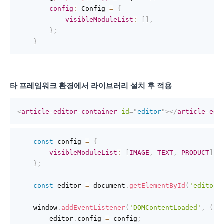
config
:
 Config 
=
{
visibleModuleList
:
[
]
,
}
;
}
타 프레임워크 환경에서 라이브러리 설치 후 적용
<
article-editor-container
id
=
"
editor
"
>
</
article-edi
const
 config 
=
{
visibleModuleList
:
[
IMAGE
,
TEXT
,
PRODUCT
]
,
}
;
const
 editor 
=
 document
.
getElementById
(
'editor'
    window
.
addEventListener
(
'DOMContentLoaded'
,
(
)
        editor
.
config 
=
 config
;