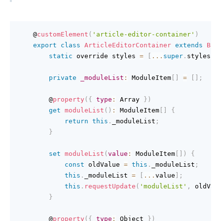
    @
customElement
(
'article-editor-container'
)
export
class
ArticleEditorContainer
extends
Bas
static
 override styles 
=
[
...
super
.
styles
,
private
_moduleList
:
 ModuleItem
[
]
=
[
]
;
        @
property
(
{
type
:
 Array 
}
)
get
moduleList
(
)
:
 ModuleItem
[
]
{
return
this
.
_moduleList
;
}
set
moduleList
(
value
:
 ModuleItem
[
]
)
{
const
 oldValue 
=
this
.
_moduleList
;
this
.
_moduleList 
=
[
...
value
]
;
this
.
requestUpdate
(
'moduleList'
,
 oldVal
}
        @
property
(
{
type
:
 Object 
}
)