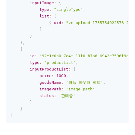
inputImage
:
{
type
:
"singleType"
,
list
:
[
{
uid
:
"vc-upload-1755754022576-2"
,
]
}
}
,
{
id
:
"92e1c0b0-7e4f-11f0-b7a6-6942e7596f9e"
,
type
:
'productList'
,
inputProductList
:
{
price
:
1000
,
goodsName
:
'퍼퓸 파우터 팩트'
,
imagePath
:
'image path'
status
:
'판매중'
}
}
]