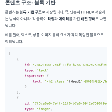
콘텐츠 구조: 블록 기반
콘텐츠는
블록 기반 구조
로 저장됩니다. 즉, 단순히 HTML로 서술하
는 방식이 아니라, 각 블록이
타입
과
데이터
를 가진
배열 형태
로 나열
됩니다.
예를 들어, 텍스트, 상품, 이미지 등의 요소가 각각 독립된 블록으로
정의됩니다.
[
{
id
:
"78421c00-7e4f-11f0-b7a6-6942e7596f9e"
,
type
:
'text'
inputText
:
{
text
:
"<h2 class="
fHead1
">안녕하세요</h2><
}
}
,
{
id
:
"7f5ca6e0-7e4f-11f0-b7a6-6942e7596f9e"
,
type
:
"image"
,