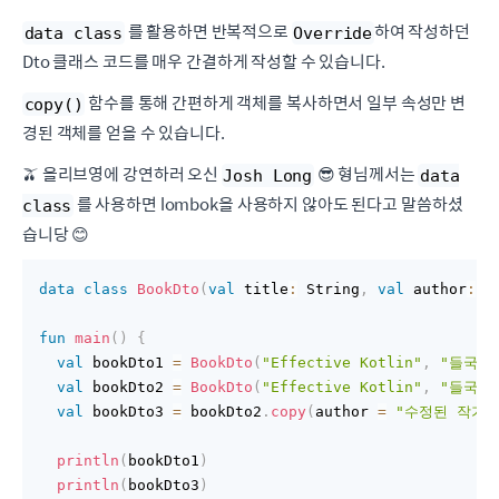
를 활용하면 반복적으로
하여 작성하던
data class
Override
Dto 클래스 코드를 매우 간결하게 작성할 수 있습니다.
함수를 통해 간편하게 객체를 복사하면서 일부 속성만 변
copy()
경된 객체를 얻을 수 있습니다.
🫒 올리브영에 강연하러 오신
😎 형님께서는
Josh Long
data
를 사용하면 lombok을 사용하지 않아도 된다고 말씀하셨
class
습니당 😊
data
class
BookDto
(
val
 title
:
 String
,
val
 author
:
 S
fun
main
(
)
{
val
 bookDto1 
=
BookDto
(
"Effective Kotlin"
,
"들국화
val
 bookDto2 
=
BookDto
(
"Effective Kotlin"
,
"들국화
val
 bookDto3 
=
 bookDto2
.
copy
(
author 
=
"수정된 작가"
println
(
bookDto1
)
println
(
bookDto3
)