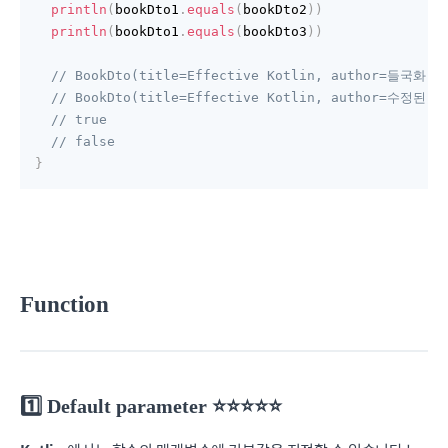
println
(
bookDto1
.
equals
(
bookDto2
)
)
println
(
bookDto1
.
equals
(
bookDto3
)
)
// BookDto(title=Effective Kotlin, author=들국화)
// BookDto(title=Effective Kotlin, author=수정된 
// true
// false
}
Function
1️⃣ Default parameter ⭐️⭐️⭐️⭐️⭐️