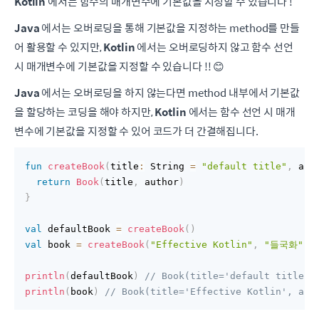
Kotlin
에서는 함수의 매개변수에 기본값을 지정할 수 있습니다 !
Java
에서는 오버로딩을 통해 기본값을 지정하는 method를 만들
어 활용할 수 있지만,
Kotlin
에서는 오버로딩하지 않고 함수 선언
시 매개변수에 기본값을 지정할 수 있습니다 !! 😊
Java
에서는 오버로딩을 하지 않는다면 method 내부에서 기본값
을 할당하는 코딩을 해야 하지만,
Kotlin
에서는 함수 선언 시 매개
변수에 기본값을 지정할 수 있어 코드가 더 간결해집니다.
fun
createBook
(
title
:
 String 
=
"default title"
,
 aut
return
Book
(
title
,
 author
)
}
val
 defaultBook 
=
createBook
(
)
val
 book 
=
createBook
(
"Effective Kotlin"
,
"들국화"
)
println
(
defaultBook
)
// Book(title='default title',
println
(
book
)
// Book(title='Effective Kotlin', au