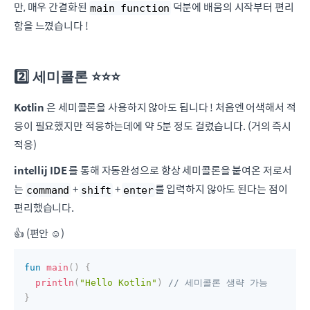
만, 매우 간결화된
덕분에 배움의 시작부터 편리
main function
함을 느꼈습니다 !
2️⃣ 세미콜론 ⭐️⭐️⭐️
Kotlin
은 세미콜론을 사용하지 않아도 됩니다 ! 처음엔 어색해서 적
응이 필요했지만 적응하는데에 약 5분 정도 걸렸습니다. (거의 즉시
적응)
intellij IDE
를 통해 자동완성으로 항상 세미콜론을 붙여온 저로서
는
+
+
를 입력하지 않아도 된다는 점이
command
shift
enter
편리했습니다.
👍 (편안 ☺️)
fun
main
(
)
{
println
(
"Hello Kotlin"
)
// 세미콜론 생략 가능
}