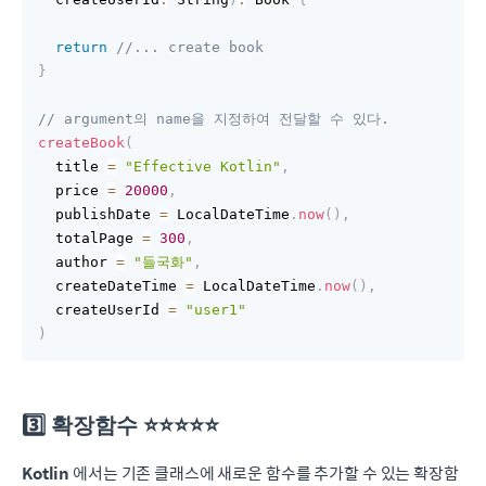
return
//... create book
}
// argument의 name을 지정하여 전달할 수 있다.
createBook
(
  title 
=
"Effective Kotlin"
,
  price 
=
20000
,
  publishDate 
=
 LocalDateTime
.
now
(
)
,
  totalPage 
=
300
,
  author 
=
"들국화"
,
  createDateTime 
=
 LocalDateTime
.
now
(
)
,
  createUserId 
=
"user1"
)
3️⃣ 확장함수 ⭐️⭐️⭐️⭐️⭐️
Kotlin
에서는 기존 클래스에 새로운 함수를 추가할 수 있는 확장함