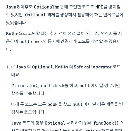
Java 8
이후로
을 통해 모던한 코드로
를 방지할
Optional
NPE
수 있지만,
객체를 생성해서 활용해야 하는 번거로움이
Optional
있었습니다.
Kotlin
으로 코딩할 때는 추가 객체 생성 없이
,
연산자를 사
?.
?:
용하여
check와 동시에 간결하게 코드를 작성할 수 있습니
null
다.
✅
Java
의
,
Kotlin
의
Safe call operator
코드
Optional
비교
operator는
check를 하고,
이 아닐 경우에만
?.
null
null
함수를 호출합니다.
아래 두 코드는 모두
을 찾고
이 아닐 경우 제목을 변
book
null
경하는 코드입니다.
Java
코드의 경우
처리하기 위해
메
Optional
findBook()
서드 내부적으로
을 생성하여
하도록 코딩
Optional
return