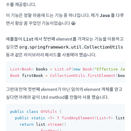
수를 제공합니다.
이 기능은 정말 마음에 드는 기능 중 하나입니다. 제가
Java
를 다루
면서 항상 꿈 꾸었던 기능이었습니다 😭
예를들어
에서 첫번째 element를 가져오는 기능을 이용하고
List
싶으면
org.springframework.util.CollectionUtils
등과 같은 라이브러리 메서드를 사용해야 했습니다.
List
<
Book
>
 books 
=
List
.
of
(
new
Book
(
"Effective Java
Book
 firstBook 
=
CollectionUtils
.
firstElement
(
books
그런데 만약 첫번째 element가 아닌 임의의 element 객체를 얻고
싶다면 아래와 같이 Util method를 만들어 사용 했습니다.
public
class
OYUtils
{
public
static
<
T
>
T
findAnyElement
(
List
<
T
>
 list
)
return
 list
.
stream
(
)
.
findAny
(
)