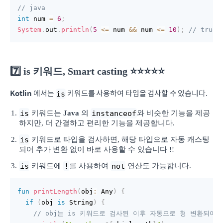
// java
int
 num 
=
6
;
System
.
out
.
println
(
5
<=
 num 
&&
 num 
<=
10
)
;
// true
7️⃣ is 키워드, Smart casting ⭐️⭐️⭐️⭐️⭐️
Kotlin
에서는
키워드를 사용하여 타입을 검사할 수 있습니다.
is
is
instanceof
키워드는
Java
의
와 비슷한 기능을 제공
하지만, 더 간결하고 편리한 기능을 제공합니다.
is
키워드로 타입을 검사하면, 해당 타입으로 자동 캐스팅
되어 추가 변환 없이 바로 사용할 수 있습니다 !!
is
!
not
키워드에
를 사용하여
연산도 가능합니다.
fun
printLength
(
obj
:
 Any
)
{
if
(
obj 
is
 String
)
{
// obj는 is 키워드로 검사된 이후 자동으로 형 변환되어