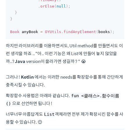
.
orElse
(
null
)
;
}
}
Book
 anyBook 
=
OYUtils
.
findAnyElement
(
books
)
;
하지만 라이브러리를 이용하면서도, Util method를 만들면서도 이
런 생각을 하죠 .. "아.. 이런 기능은 왜 List에 만들어 놓지 않았을
까..?
Java
version이 올라가면 생길까 ? " 😭
그러나 !
Kotlin
에서는 이러한 needs를 확장함수를 통해 간단하게
충족시킬 수 있습니다.
확장함수 사용법은 아래와 같습니다.
fun <클래스>.함수이름
으로 선언하면 됩니다 !
()
너무너무 아름답게도
객체라면 전부 제가 확장시킨 함수를 사
List
용할 수 있습니다. 😊