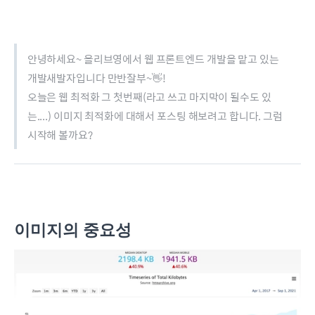
안녕하세요~ 올리브영에서 웹 프론트엔드 개발을 맡고 있는
개발새발자입니다 만반잘부~👋!
오늘은 웹 최적화 그 첫번째(라고 쓰고 마지막이 될수도 있
는....) 이미지 최적화에 대해서 포스팅 해보려고 합니다. 그럼
시작해 볼까요?
이미지의 중요성