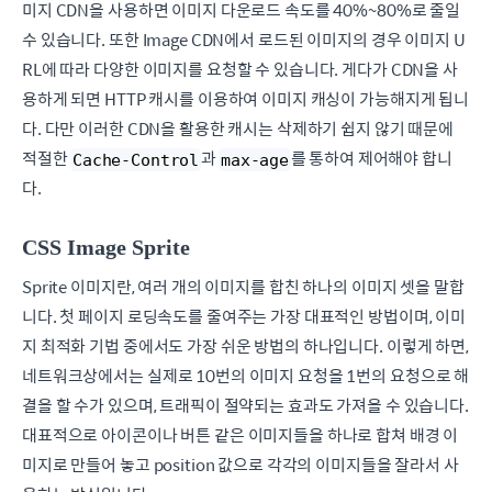
미지 CDN을 사용하면 이미지 다운로드 속도를 40%~80%로 줄일
수 있습니다. 또한 Image CDN에서 로드된 이미지의 경우 이미지 U
RL에 따라 다양한 이미지를 요청할 수 있습니다. 게다가 CDN을 사
용하게 되면 HTTP 캐시를 이용하여 이미지 캐싱이 가능해지게 됩니
다. 다만 이러한 CDN을 활용한 캐시는 삭제하기 쉽지 않기 때문에
적절한
과
를 통하여 제어해야 합니
Cache-Control
max-age
다.
CSS Image Sprite
Sprite 이미지란, 여러 개의 이미지를 합친 하나의 이미지 셋을 말합
니다. 첫 페이지 로딩속도를 줄여주는 가장 대표적인 방법이며, 이미
지 최적화 기법 중에서도 가장 쉬운 방법의 하나입니다. 이렇게 하면,
네트워크상에서는 실제로 10번의 이미지 요청을 1번의 요청으로 해
결을 할 수가 있으며, 트래픽이 절약되는 효과도 가져올 수 있습니다.
대표적으로 아이콘이나 버튼 같은 이미지들을 하나로 합쳐 배경 이
미지로 만들어 놓고 position 값으로 각각의 이미지들을 잘라서 사