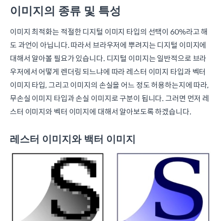
이미지의 종류 및 특성
이미지 최적화는 적절한 디지털 이미지 타입의 선택이 60%라고 해
도 과언이 아닙니다. 따라서 브라우저에 뿌려지는 디지털 이미지에
대해서 알아볼 필요가 있습니다. 디지털 이미지는 일반적으로 브라
우저에서 어떻게 렌더링 되느냐에 따라 레스터 이미지 타입과 벡터
이미지 타입, 그리고 이미지의 손실을 어느 정도 허용하는지에 따라,
무손실 이미지 타입과 손실 이미지로 구분이 됩니다. 그러면 먼저 레
스터 이미지와 벡터 이미지에 대해서 알아보도록 하겠습니다.
레스터 이미지와 백터 이미지