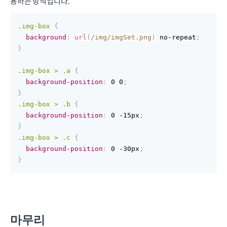
용하는 방식입니다.
.img-box
{
background
:
url
(
/img/imgSet.png
)
 no-repeat
;
}
.img-box > .a
{
background-position
:
 0 0
;
}
.img-box > .b
{
background-position
:
 0 -15px
;
}
.img-box > .c
{
background-position
:
 0 -30px
;
}
마무리