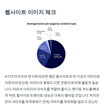
웹사이트 이미지 체크
HTTP 아카이브 연구에 따르면 평균 웹사이트의 반 이상이 이미지로
이루어져 있으며, 이미지의 용량도 다른 콘텐츠에 비해 월등히 높습
니다. 따라서 이미지의 사이즈를 적절히 줄이고, 렌더링 속도를 빠르
게 하면, 웹사이트의 렌더링 성능은 더욱더 빨라질 것입니다. 하지만
먼저 이미지를 최적화하기 전에, 이미지를 최적화할 필요가 있는지